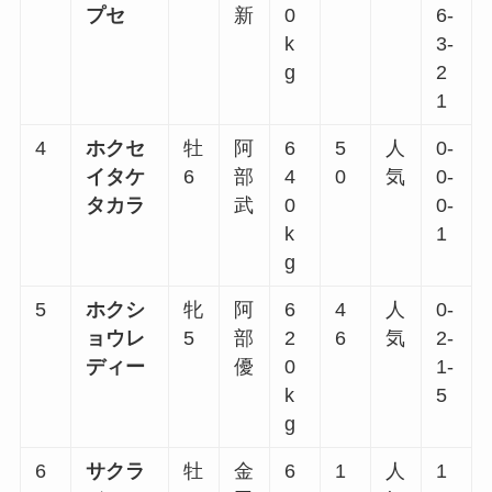
プセ
新
0
6-
k
3-
g
2
1
4
ホクセ
牡
阿
6
5
人
0-
イタケ
6
部
4
0
気
0-
タカラ
武
0
0-
k
1
g
5
ホクシ
牝
阿
6
4
人
0-
ョウレ
5
部
2
6
気
2-
ディー
優
0
1-
k
5
g
6
サクラ
牡
金
6
1
人
1