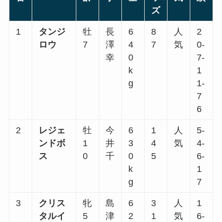
ズ
1
タンジ
牡
長
6
8
人
2
ロウ
7
澤
4
7
気
0-
幸
0
7-
k
1
g
1-
7
6
2
レジェ
牡
今
6
1
人
5-
ンドボ
1
井
3
4
気
4-
ス
0
千
0
5
6-
k
1
g
7
3
クリス
牝
島
6
3
人
1
タルイ
5
津
2
1
気
6-