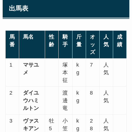
出馬表
馬
馬名
性
騎
斤
オ
人
成
番
齢
手
量
ッ
気
績
ズ
1
マサユ
塚
k
7
人
メ
本
g
気
征
2
ダイユ
渡
k
8
人
ウハミ
邊
g
気
ルトン
竜
3
ヴァス
牡
小
k
2
人
キアン
5
笠
g
8
気