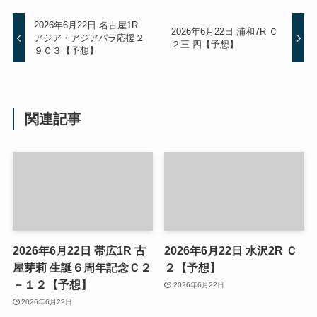
2026年6月22日 名古屋1R
2026年6月22日 浦和7R Ｃ
アジア・アジアパラ応援２
２三 四【予想】
９Ｃ３【予想】
関連記事
2026年6月22日 帯広1R 古
2026年6月22日 水沢2R Ｃ
屋芽莉 生誕６周年記念Ｃ２
２【予想】
－１２【予想】
2026年6月22日
2026年6月22日