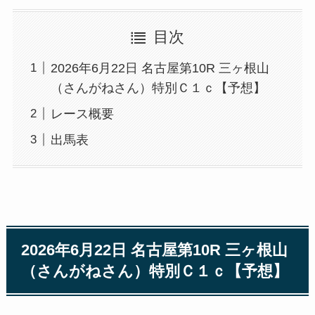
目次
2026年6月22日 名古屋第10R 三ヶ根山
（さんがねさん）特別Ｃ１ｃ【予想】
レース概要
出馬表
2026年6月22日 名古屋第10R 三ヶ根山
（さんがねさん）特別Ｃ１ｃ【予想】