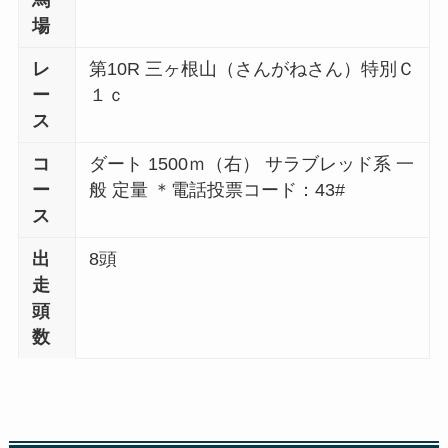
馬
場
レ
第10R 三ヶ根山（さんがねさん）特別Ｃ
ー
１ｃ
ス
コ
ダート 1500ｍ（右） サラブレッド系 一
ー
般 定量 ＊電話投票コード：43#
ス
出
8頭
走
頭
数