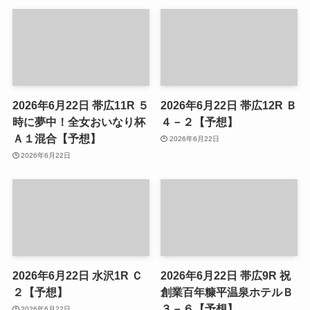
2026年6月22日 帯広11R ５
2026年6月22日 帯広12R Ｂ
時に夢中！全女おいなり杯
４－２【予想】
Ａ１混合【予想】
2026年6月22日
2026年6月22日
2026年6月22日 水沢1R Ｃ
2026年6月22日 帯広9R 祝
２【予想】
創業百年糠平温泉ホテルＢ
３－６【予想】
2026年6月22日