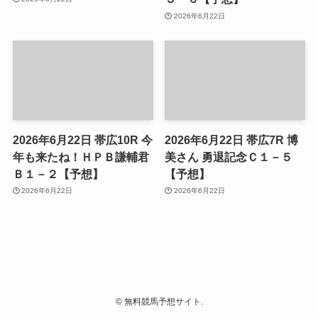
2026年6月22日
2026年6月22日 帯広10R 今
2026年6月22日 帯広7R 博
年も来たね！ＨＰＢ謙輔君
美さん 勇退記念Ｃ１－５
Ｂ１－２【予想】
【予想】
2026年6月22日
2026年6月22日
©
無料競馬予想サイト.