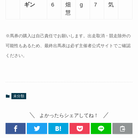
ギン
6
畑
g
7
気
慧
※馬券の購入は自己責任でお願いします。出走取消・競走除外の
可能性もあるため、最終出馬表は必ず主催者公式サイトでご確認
ください。
未分類
よかったらシェアしてね！