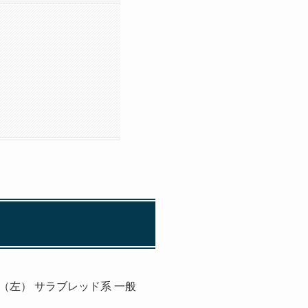
ｍ（左） サラブレッド系 一般