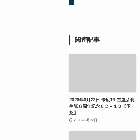
関連記事
2026年6月22日 帯広1R 古屋芽莉
生誕６周年記念Ｃ２－１２【予
想】
2026年6月22日