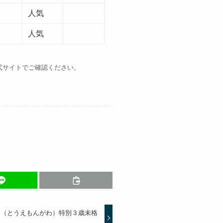
人気
人気
式サイトでご確認ください。
衛門川（とうえもんがわ）特別３歳未格