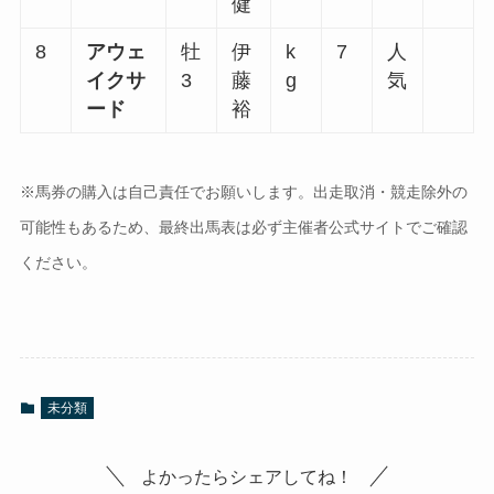
健
8
アウェ
牡
伊
k
7
人
イクサ
3
藤
g
気
ード
裕
※馬券の購入は自己責任でお願いします。出走取消・競走除外の
可能性もあるため、最終出馬表は必ず主催者公式サイトでご確認
ください。
未分類
よかったらシェアしてね！