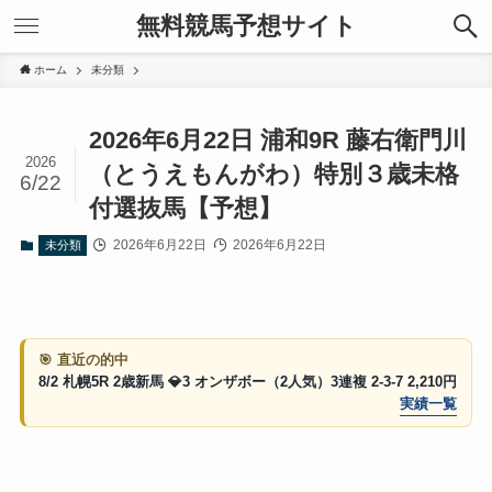
無料競馬予想サイト
ホーム
未分類
2026年6月22日 浦和9R 藤右衛門川
2026
（とうえもんがわ）特別３歳未格
6/22
付選抜馬【予想】
2026年6月22日
2026年6月22日
未分類
🎯 直近の的中
8/2 札幌5R 2歳新馬 💎3 オンザボー（2人気）3連複 2-3-7
2,210円
実績一覧