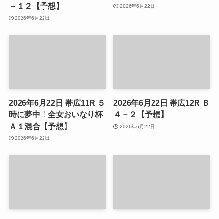
－１２【予想】
2026年6月22日
2026年6月22日
2026年6月22日 帯広11R ５
2026年6月22日 帯広12R Ｂ
時に夢中！全女おいなり杯
４－２【予想】
Ａ１混合【予想】
2026年6月22日
2026年6月22日