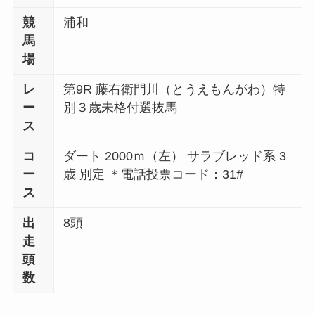
競
浦和
馬
場
レ
第9R 藤右衛門川（とうえもんがわ）特
ー
別３歳未格付選抜馬
ス
コ
ダート 2000ｍ（左） サラブレッド系 3
ー
歳 別定 ＊電話投票コード：31#
ス
出
8頭
走
頭
数